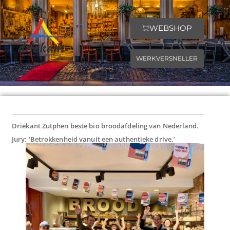
WEBSHOP
WERKVERSNELLER
driekant.nl
Driekant Zutphen, biologische bakkerij, lunchroom en broodcafe
Driekant Zutphen beste bio broodafdeling van Nederland.
Jury: ‘Betrokkenheid vanuit een authentieke drive.’