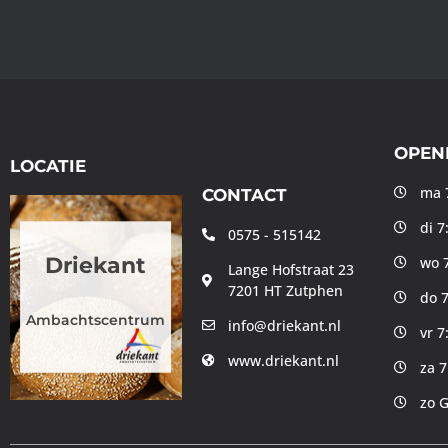
OPEN
LOCATIE
ma 7
CONTACT
di 7
0575 - 515142
Driekant
wo 7
Lange Hofstraat 23
7201 HT Zutphen
do 7
Ambachtscentrum
info@driekant.nl
vr 7
www.driekant.nl
za 7
zo 